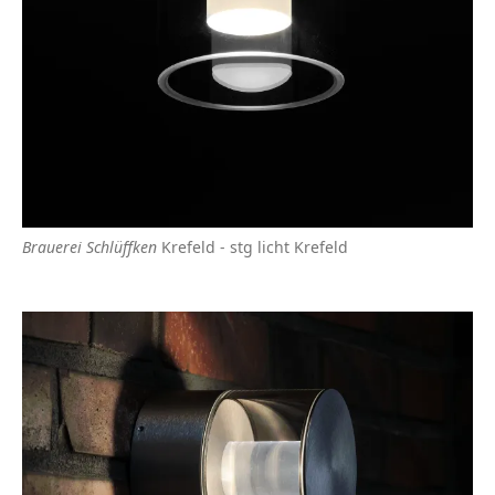
Brauerei Schlüffken
Krefeld - stg licht Krefeld