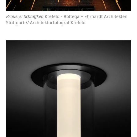
Brauerei Schlüffken
Krefeld - Bottega + Ehrhardt Architekten
Stuttgart // Architekturfotograf Krefeld